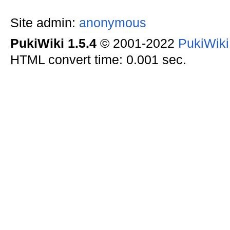
Site admin:
anonymous
PukiWiki 1.5.4
© 2001-2022
PukiWik
HTML convert time: 0.001 sec.