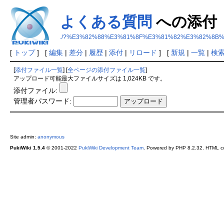
よくある質問
への添付
./?%E3%82%88%E3%81%8F%E3%81%82%E3%82%8B
[
トップ
] [
編集
|
差分
|
履歴
|
添付
|
リロード
] [
新規
|
一覧
|
検
[
添付ファイル一覧
] [
全ページの添付ファイル一覧
]
アップロード可能最大ファイルサイズは 1,024KB です。
添付ファイル:
管理者パスワード:
Site admin:
anonymous
PukiWiki 1.5.4
© 2001-2022
PukiWiki Development Team
. Powered by PHP 8.2.32. HTML co