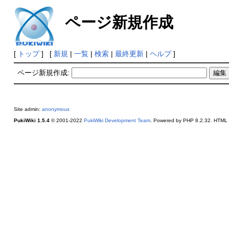
ページ新規作成
[
トップ
] [
新規
|
一覧
|
検索
|
最終更新
|
ヘルプ
]
ページ新規作成:
Site admin:
anonymous
PukiWiki 1.5.4
© 2001-2022
PukiWiki Development Team
. Powered by PHP 8.2.32. HTML c