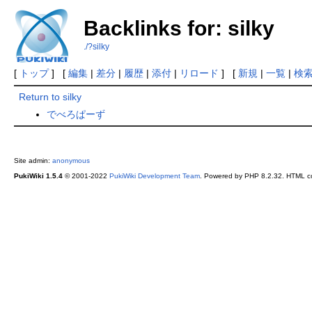
Backlinks for: silky
./?silky
[
トップ
] [
編集
|
差分
|
履歴
|
添付
|
リロード
] [
新規
|
一覧
|
検
Return to silky
でべろぱーず
Site admin:
anonymous
PukiWiki 1.5.4
© 2001-2022
PukiWiki Development Team
. Powered by PHP 8.2.32. HTML co