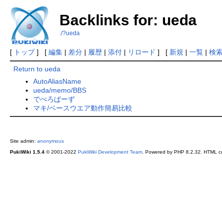
Backlinks for: ueda
./?ueda
[
トップ
] [
編集
|
差分
|
履歴
|
添付
|
リロード
] [
新規
|
一覧
|
検
Return to ueda
AutoAliasName
ueda/memo/BBS
でべろぱーず
マキ/ベースウエア動作簡易比較
Site admin:
anonymous
PukiWiki 1.5.4
© 2001-2022
PukiWiki Development Team
. Powered by PHP 8.2.32. HTML co