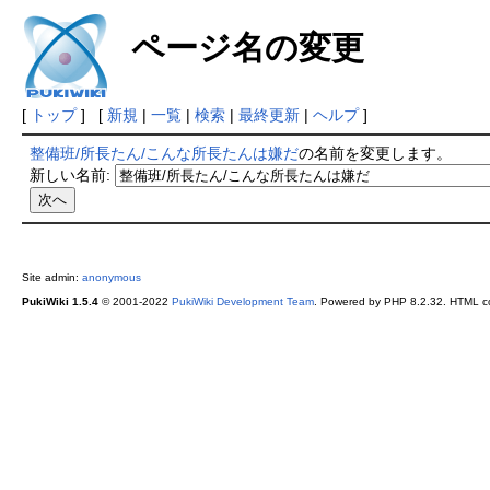
ページ名の変更
[
トップ
] [
新規
|
一覧
|
検索
|
最終更新
|
ヘルプ
]
整備班/所長たん/こんな所長たんは嫌だ
の名前を変更します。
新しい名前:
Site admin:
anonymous
PukiWiki 1.5.4
© 2001-2022
PukiWiki Development Team
. Powered by PHP 8.2.32. HTML co