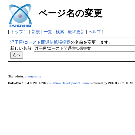
ページ名の変更
[
トップ
] [
新規
|
一覧
|
検索
|
最終更新
|
ヘルプ
]
浮子屋/ゴースト間通信拡張提案
の名前を変更します。
新しい名前:
Site admin:
anonymous
PukiWiki 1.5.4
© 2001-2022
PukiWiki Development Team
. Powered by PHP 8.2.32. HTML c