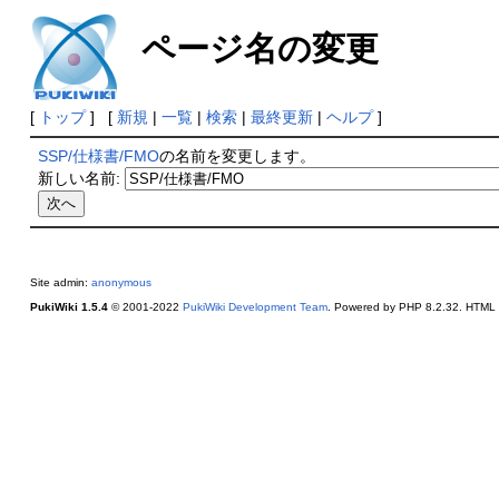
ページ名の変更
[
トップ
] [
新規
|
一覧
|
検索
|
最終更新
|
ヘルプ
]
SSP/仕様書/FMO
の名前を変更します。
新しい名前:
Site admin:
anonymous
PukiWiki 1.5.4
© 2001-2022
PukiWiki Development Team
. Powered by PHP 8.2.32. HTML c