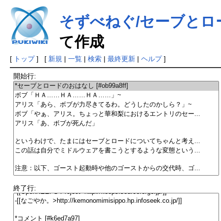
そずべねぐ/セーブとロ
て作成
[
トップ
] [
新規
|
一覧
|
検索
|
最終更新
|
ヘルプ
]
開始行:
終了行: