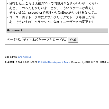
ページ名:
Site admin:
anonymous
PukiWiki 1.5.4
© 2001-2022
PukiWiki Development Team
. Powered by PHP 8.2.32. HTML co