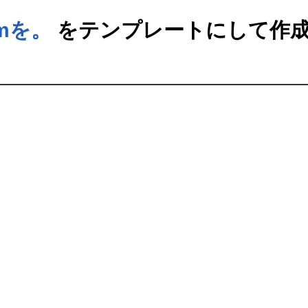
omを。
をテンプレートにして作