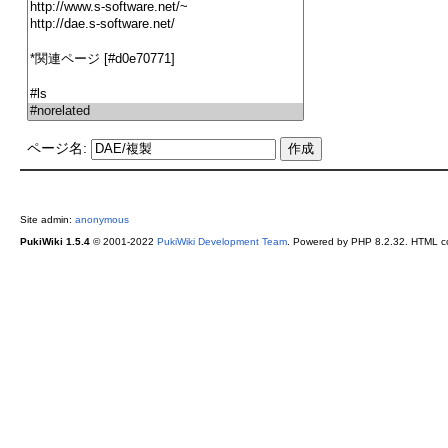
ページ名:
Site admin:
anonymous
PukiWiki 1.5.4
© 2001-2022
PukiWiki Development Team
. Powered by PHP 8.2.32. HTML co