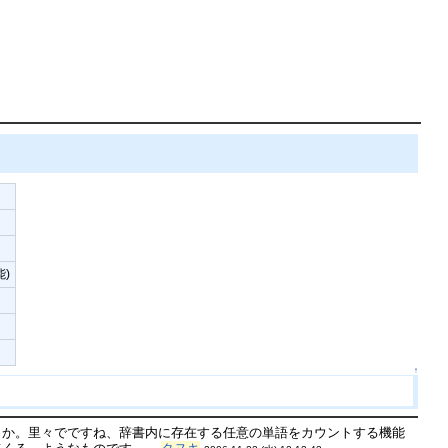
能)
↑
うか。里々でですね、辞書内に存在する任意の単語をカウントする機能