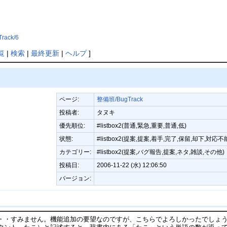
ack/6
覧
|
検索
|
最終更新
|
ヘルプ
]
ページ:
整備班/BugTrack
投稿者:
タヌキ
優先順位:
#listbox2(普通,緊急,重要,普通,低)
状態:
#listbox2(提案,提案,着手,完了,保留,却下,対応不
カテゴリー:
#listbox2(提案,バグ報告,提案,ネタ,雑談,その他)
投稿日:
2006-11-22 (水) 12:06:50
バージョン:
・・すみません。機能追加の要望なのですが、こちらでよろしかったでしょ