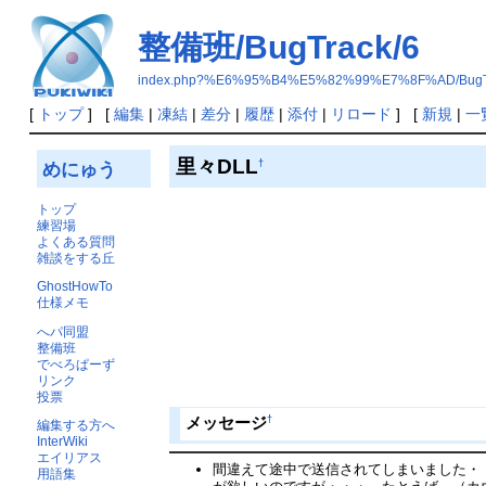
整備班/BugTrack/6
index.php?%E6%95%B4%E5%82%99%E7%8F%AD/BugTr
[
トップ
] [
編集
|
凍結
|
差分
|
履歴
|
添付
|
リロード
] [
新規
|
一
里々DLL
†
めにゅう
トップ
練習場
よくある質問
雑談をする丘
GhostHowTo
仕様メモ
へパ同盟
整備班
でべろぱーず
リンク
投票
†
メッセージ
編集する方へ
InterWiki
エイリアス
間違えて途中で送信されてしまいました・
用語集