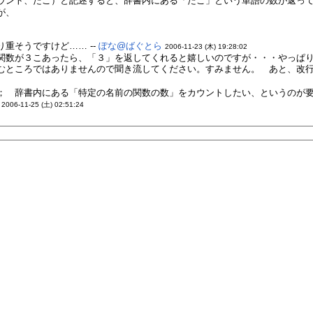
ウント、たこ）と記述すると、辞書内にある「たこ」という単語の数が返ってく
が、
重そうですけど…… --
ぽな@ばぐとら
2006-11-23 (木) 19:28:02
関数が３こあったら、「３」を返してくれると嬉しいのですが・・・やっぱ
むところではありませんので聞き流してください。すみません。 あと、改行の
； 辞書内にある「特定の名前の関数の数」をカウントしたい、というのが
2006-11-25 (土) 02:51:24