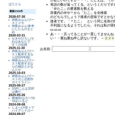
が欲しいのですが・・・。たとえば、（カ
ばぐとら
単語の数が返ってくる、というくだりです
「＠たこ」の要素数を数える
最新の20件
辞書内の＠や＊から「たこ」を全検索
のどちらでしょう？後者の意味ですとかなり
2026-07-30
神夜みゅん/ゴー
後者です。「＊たこ」 という同じ名前の
ストメモ
不利益になるようでしたら、それは私の望
神夜みゅん/参考
にしたものまと
02:40:40
め
あ・・・言ってることが一貫してませんね
2026-03-31
い・・重ね重ね申し訳ないです。 --
タヌキ
せきやひろし/そ
れはあなたで
す！の仕様
2025-11-30
お名前:
神夜みゅん/ゴー
スト配布するな
ら(2020年版)
神夜みゅん/ゴー
スト配布するな
らの補足とかな
んとか
2025-10-03
神夜みゅん/ゴー
ストの二次創作
ガイドライン
2025-09-27
SSP/こんなSSP
は嫌だ
2025-05-26
整備班/はろーYA
YAわーるど
2024-09-08
しまへび/里々で
ハイアンドロー
2024-09-07