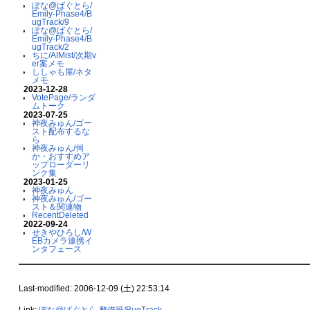
ぽな@ばぐとら/
Emily-Phase4/B
ugTrack/9
ぽな@ばぐとら/
Emily-Phase4/B
ugTrack/2
ちに/AIMist/次期v
er案メモ
ししゃも屋/ネタ
メモ
2023-12-28
VotePage/ランダ
ムトーク
2023-07-25
神夜みゅん/ゴー
スト配布するな
ら
神夜みゅん/伺
か・おすすめア
ップローダーリ
ンク集
2023-01-25
神夜みゅん
神夜みゅん/ゴー
スト＆関連物
RecentDeleted
2022-09-24
せきやひろし/W
EBカメラ連携イ
ンタフェース
Last-modified: 2006-12-09 (土) 22:53:14
Link:
ぽな@ばぐとら
整備班/BugTrack