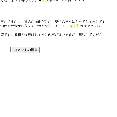
る、ようなものです。 --
タヌキ
2006-11-22 (水) 12:12:43
り重いですか； 導入が面倒だとか、現行の里々にとってちょっとでも
仕方が分からなくてごめんなさい；；； --
タヌキ
2006-11-25 (土)
要望です。最初の投稿はちょっと内容が違いますが、無視してくださ