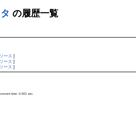
ネタ
の履歴一覧
ソース
]
ソース
]
ソース
]
onvert time: 0.001 sec.