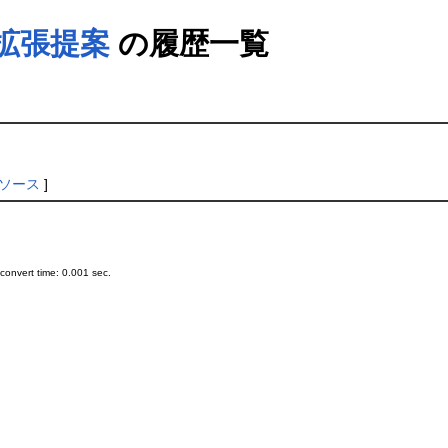
拡張提案
の履歴一覧
ソース
]
onvert time: 0.001 sec.