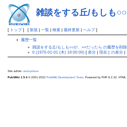
雑談をする丘/もしも○
[
トップ
] [
新規
|
一覧
|
検索
|
最終更新
|
ヘルプ
]
履歴一覧
雑談をする丘/もしも○○が、××だったら の履歴を削
0 (1970-01-01 (木) 18:00:00)
[
差分
|
現在との差分
|
Site admin:
anonymous
PukiWiki 1.5.4
© 2001-2022
PukiWiki Development Team
. Powered by PHP 8.2.32. HTML c