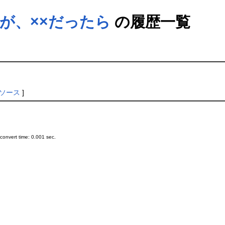
○が、××だったら
の履歴一覧
除
ソース
]
onvert time: 0.001 sec.