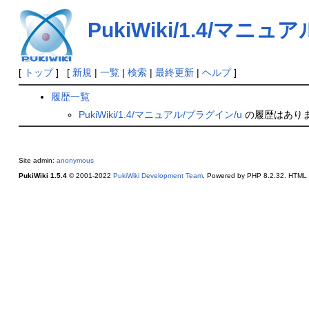
PukiWiki/1.4/マニ
[
トップ
] [
新規
|
一覧
|
検索
|
最終更新
|
ヘルプ
]
履歴一覧
PukiWiki/1.4/マニュアル/プラグイン/u
の履歴はあり
Site admin:
anonymous
PukiWiki 1.5.4
© 2001-2022
PukiWiki Development Team
. Powered by PHP 8.2.32. HTML c