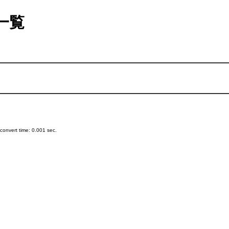
一覧
onvert time: 0.001 sec.