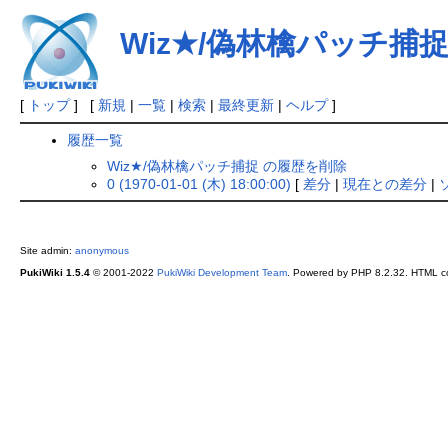
Wiz★/偽林檎パッチ捕
[
トップ
] [
新規
|
一覧
|
検索
|
最終更新
|
ヘルプ
]
履歴一覧
Wiz★/偽林檎パッチ捕捉 の履歴を削除
0 (1970-01-01 (木) 18:00:00)
[
差分
|
現在との差分
|
Site admin:
anonymous
PukiWiki 1.5.4
© 2001-2022
PukiWiki Development Team
. Powered by PHP 8.2.32. HTML co