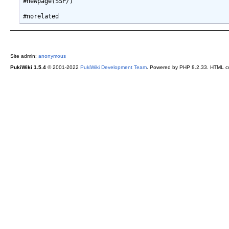
#newpage(SSP/)

Site admin:
anonymous
PukiWiki 1.5.4
© 2001-2022
PukiWiki Development Team
. Powered by PHP 8.2.33. HTML co