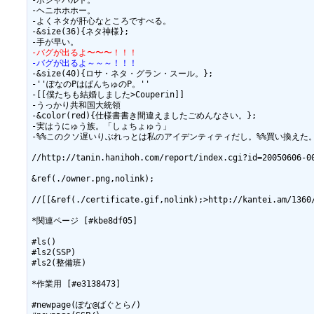
-ポシャパルト。

-ヘニホホホー。

-よくネタが肝心なところですべる。

-&size(36){ネタ神様};

-バグが出るよ〜〜〜！！！
-バグが出るよ～～～！！！
-&size(40){ロサ・ネタ・グラン・スール。};

-''ぽなのPはぱんちゅのP。''

-[[僕たちも結婚しました>Couperin]]

-うっかり共和国大統領

-&color(red){仕様書書き間違えましたごめんなさい。};

-実はうにゅう族。「しょちょゅう」

-%%このクソ遅いりぶれっとは私のアイデンティティだし。%%買い換えた。
//http://tanin.hanihoh.com/report/index.cgi?id=20050606-00
&ref(./owner.png,nolink);

//[[&ref(./certificate.gif,nolink);>http://kantei.am/1360/
*関連ページ [#kbe8df05]

#ls()

#ls2(SSP)

#ls2(整備班)

*作業用 [#e3138473]

#newpage(ぽな@ばぐとら/)
