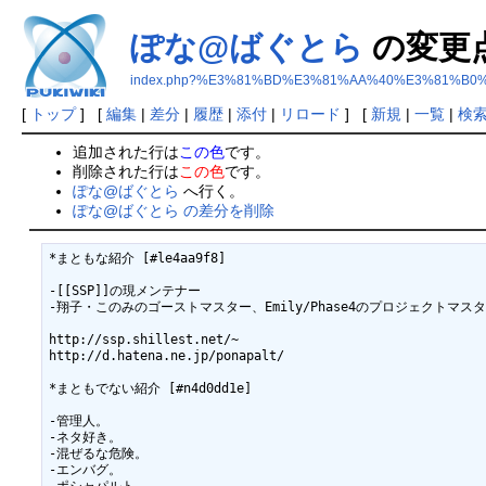
ぽな@ばぐとら
の変更
index.php?%E3%81%BD%E3%81%AA%40%E3%81%B0
[
トップ
] [
編集
|
差分
|
履歴
|
添付
|
リロード
] [
新規
|
一覧
|
検
追加された行は
この色
です。
削除された行は
この色
です。
ぽな@ばぐとら
へ行く。
ぽな@ばぐとら の差分を削除
*まともな紹介 [#le4aa9f8]

-[[SSP]]の現メンテナー

-翔子・このみのゴーストマスター、Emily/Phase4のプロジェクトマスタ
http://ssp.shillest.net/~

http://d.hatena.ne.jp/ponapalt/

*まともでない紹介 [#n4d0dd1e]

-管理人。

-ネタ好き。

-混ぜるな危険。

-エンバグ。
