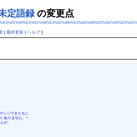
未定語録
の変更点
B0%E3%81%90%E3%81%A8%E3%82%89/%E4%BA%88%E5%AE%9A%E3%8
索
|
最終更新
|
ヘルプ
]
マシンでまともに

ありません。~

んが、


