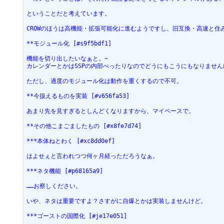
ということだと考えています。

CROWのほうは高機能・拡張可能化に進むようですし、旧互換・高速と住み
**モジュール化 [#s9f5bdf1]

機能を切り出したいなぁと。~

カレンダーとかはSSPの内部べったりなのでどうにもこうにもなりません
ただし、過度のモジュール化は動作を重くするので不可。

**今扱えるものを実装 [#v656fa53]

あまり先を見すぎるとしんどくなりますから、マイペースで。

**その他こまごましたもの [#x8fe7d74]

***本体ねとわく [#xc8dd0ef]

はよせぇと言われつつ何ヶ月経っただろうなぁ。

***ネタ機能 [#p68165a9]

……お察しください。

いや、ネタは重要ですよ？さすがに自爆とかは実装しませんけど。

***ゴーストの国際化 [#je17e051]
