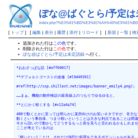
ぽな@ばぐとら/予定は
index.php?%E3%81%BD%E3%81%AA%40%E3%81%
[
トップ
] [
編集
|
差分
|
履歴
|
添付
|
リロード
] [
新規
|
一覧
|
検
追加された行は
この色
です。
削除された行は
この色
です。
ぽな@ばぐとら/予定は未定語録
へ行く。
*おおざっぱな話 [#off69017]

**デフォルトゴーストの改修 [#l9d49391]

#ref(http://ssp.shillest.net/images/banner_emily4.png);

……まぁ、機能の動作検証の延長線上のつもりでゆるゆると。

**とにかく軽くする [#v12a4a74]

486で動くとかに至っては明らかに某所向けのお笑いネタですが、非力な
動くという事自体、つまり軽いということは大きな利点であることは間違い
今さら旧いので動かしてどうするもっと前を見ろと言われるかもしれませ
ここが考えているのは

「軽いということは、それだけ強烈な処理をできるポテンシャルがある」