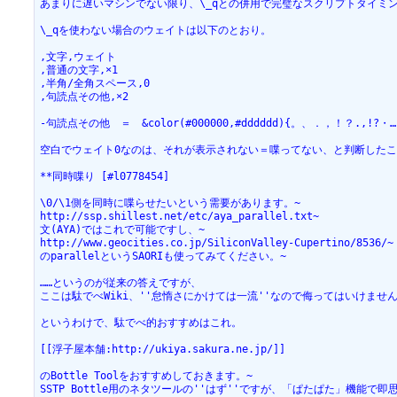
あまりに遅いマシンでない限り、\_qとの併用で完璧なスクリプトタイミン
\_qを使わない場合のウェイトは以下のとおり。

,文字,ウェイト

,普通の文字,×1

,半角/全角スペース,0

,句読点その他,×2

-句読点その他　＝　&color(#000000,#dddddd){。、．，！？.,!?・…‥
空白でウェイト0なのは、それが表示されない＝喋ってない、と判断したこ
**同時喋り [#l0778454]

\0/\1側を同時に喋らせたいという需要があります。~

http://ssp.shillest.net/etc/aya_parallel.txt~

文(AYA)ではこれで可能ですし、~

http://www.geocities.co.jp/SiliconValley-Cupertino/8536/~

のparallelというSAORIも使ってみてください。~

……というのが従来の答えですが、

ここは駄でべWiki、''怠惰さにかけては一流''なので侮ってはいけません
というわけで、駄でべ的おすすめはこれ。

[[浮子屋本舗:http://ukiya.sakura.ne.jp/]]

のBottle Toolをおすすめしておきます。~

SSTP Bottle用のネタツールの''はず''ですが、「ぱたぱた」機能で