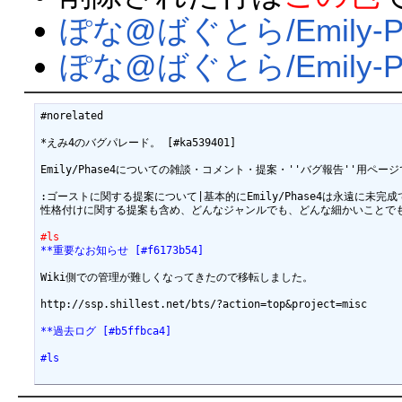
ぽな@ばぐとら/Emily-Pha
ぽな@ばぐとら/Emily-Ph
#norelated

*えみ4のバグパレード。 [#ka539401]

Emily/Phase4についての雑談・コメント・提案・''バグ報告''用ページ
:ゴーストに関する提案について|基本的にEmily/Phase4は永遠に未完成で
性格付けに関する提案も含め、どんなジャンルでも、どんな細かいことでも
#ls
**重要なお知らせ [#f6173b54]
Wiki側での管理が難しくなってきたので移転しました。

http://ssp.shillest.net/bts/?action=top&project=misc

**過去ログ [#b5ffbca4]
#ls