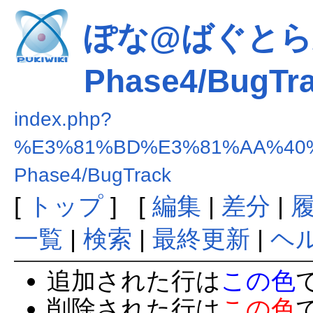
ぽな@ばぐとら/E
Phase4/BugTr
index.php?
%E3%81%BD%E3%81%AA%40%
Phase4/BugTrack
[
トップ
] [
編集
|
差分
|
一覧
|
検索
|
最終更新
|
ヘ
追加された行は
この色
削除された行は
この色