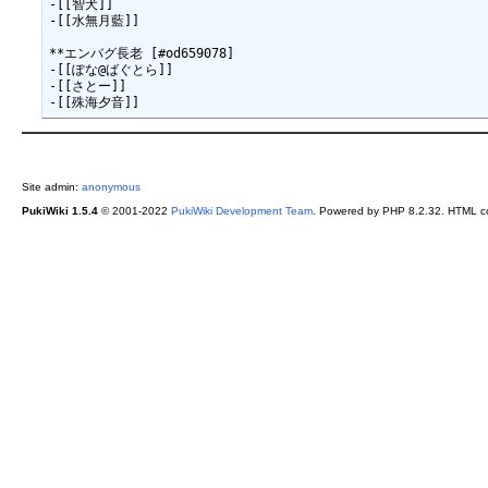
-[[智犬]]

-[[水無月藍]]

**エンバグ長老 [#od659078]

-[[ぽな@ばぐとら]]

-[[さとー]]

Site admin:
anonymous
PukiWiki 1.5.4
© 2001-2022
PukiWiki Development Team
. Powered by PHP 8.2.32. HTML co