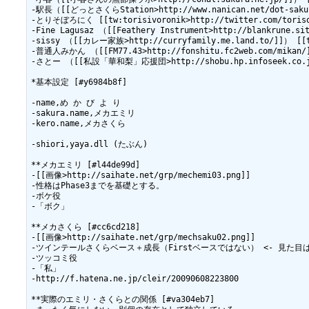
-駅長（[[どっとさくらStation>http://www.nanican.net/dot-sakura/
-とりそぼろにく [[tw:torisivoronik>http://twitter.com/torisov
-Fine Lagusaz （[[Feathery Instrument>http://blankrune.sit
-sissy （[[カレー家族>http://curryfamily.me.land.to/]]） [[tw:
-普通人みかん （[[FM77.43>http://fonshitu.fc2web.com/mikan/]]
-さとー （[[私設「華和梨」応援団>http://shobu.hp.infoseek.co.jp/]]
*基本設定 [#y6984b8f]

-name,め か び よ り

-sakura.name,メカエミリ

-kero.name,メカさくら

-shiori,yaya.dll (たぶん)

**メカエミリ [#l44de99d]

-[[画像>http://saihate.net/grp/mechemi03.png]]

-性格はPhase3までを基礎とする。

-ボケ役

-「ボク」

**メカさくら [#cc6cd218]

-[[画像>http://saihate.net/grp/mechsaku02.png]]

-ツインテールさくらベース＋成長（Firstベースではない） <- 見た目は
-ツッコミ役

-「私」

-http://f.hatena.ne.jp/cleir/20090608223800

**実際のエミリ・さくらとの関係 [#va304eb7]
