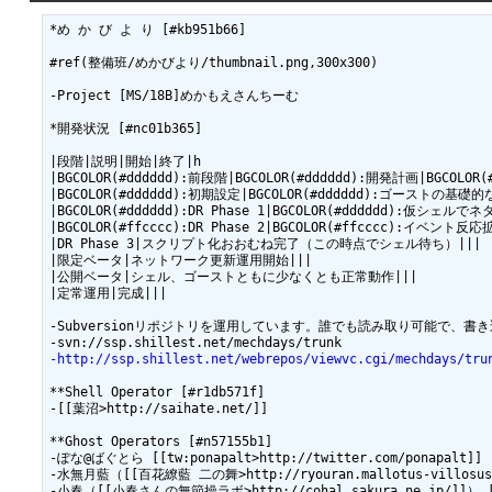
*め か び よ り [#kb951b66]

#ref(整備班/めかびより/thumbnail.png,300x300)

-Project [MS/18B]めかもえさんちーむ

*開発状況 [#nc01b365]

|段階|説明|開始|終了|h

|BGCOLOR(#dddddd):前段階|BGCOLOR(#dddddd):開発計画|BGCOLOR(#dd
|BGCOLOR(#dddddd):初期設定|BGCOLOR(#dddddd):ゴーストの基礎的な設定決
|BGCOLOR(#dddddd):DR Phase 1|BGCOLOR(#dddddd):仮シェルでネタ
|BGCOLOR(#ffcccc):DR Phase 2|BGCOLOR(#ffcccc):イベント反応拡充
|DR Phase 3|スクリプト化おおむね完了（この時点でシェル待ち）|||

|限定ベータ|ネットワーク更新運用開始|||

|公開ベータ|シェル、ゴーストともに少なくとも正常動作|||

|定常運用|完成|||

-Subversionリポジトリを運用しています。誰でも読み取り可能で、
-http://ssp.shillest.net/webrepos/viewvc.cgi/mechdays/tru
**Shell Operator [#r1db571f]

-[[葉沼>http://saihate.net/]]

**Ghost Operators [#n57155b1]

-ぽな@ばぐとら [[tw:ponapalt>http://twitter.com/ponapalt]]

-水無月藍（[[百花繚藍 二の舞>http://ryouran.mallotus-villosus.
-小春（[[小春さんの無節操ラボ>http://cohal.sakura.ne.jp/]]） [[tw: