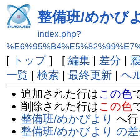
整備班/めかび
index.php?
%E6%95%B4%E5%82%99%E7%
[
トップ
] [
編集
|
差分
|
一覧
|
検索
|
最終更新
|
ヘ
追加された行は
この色
削除された行は
この色
整備班/めかびより
へ行
整備班/めかびより の