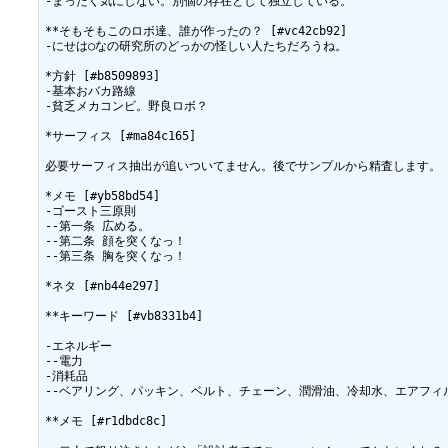
-まったく気にしない。別個の存在として独立している。

**そもそもこのロボ達、誰が作ったの？ [#vc42cb92]

-にせは○なの研究所のどっかの怪しい人たちだろうね。

*方針 [#b8509893]

-基本おバカ路線

-貧乏メカコンビ。野良ロボ？

*サーフィス [#ma84c165]

必要サーフィス抽出が追いついてません。後でサンプルから精査します。

*メモ [#yb58bd54]

-ゴースト三原則

--第一条 広める。

--第二条 顔を突くなっ！

--第三条 胸を突くなっ！

*ネタ [#nb44e297]

**キーワード [#vb8331b4]

-エネルギー

--電力

-消耗品

--ベアリング、パッキン、ベルト、チェーン、潤滑油、冷却水、エアフィル
**メモ [#r1dbdc8c]
