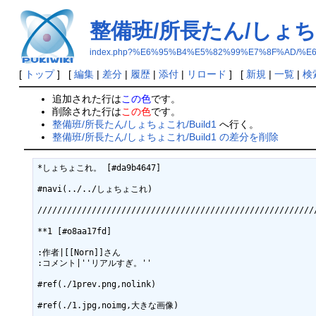
整備班/所長たん/しょちょ
index.php?%E6%95%B4%E5%82%99%E7%8F%AD/%
[
トップ
] [
編集
|
差分
|
履歴
|
添付
|
リロード
] [
新規
|
一覧
|
検
追加された行は
この色
です。
削除された行は
この色
です。
整備班/所長たん/しょちょこれ/Build1
へ行く。
整備班/所長たん/しょちょこれ/Build1 の差分を削除
*しょちょこれ。 [#da9b4647]

#navi(../../しょちょこれ)

/////////////////////////////////////////////////////////
**1 [#o8aa17fd]

:作者|[[Norn]]さん

:コメント|''リアルすぎ。''

#ref(./1prev.png,nolink)

#ref(./1.jpg,noimg,大きな画像)
