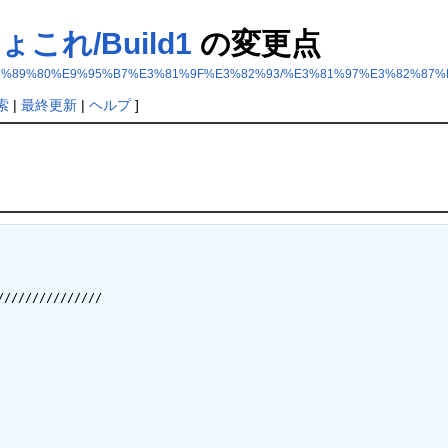
これ/Build1
の変更点
E6%89%80%E9%95%B7%E3%81%9F%E3%82%93/%E3%81%97%E3%82%87%E
索
|
最終更新
|
ヘルプ
]
//////////////
