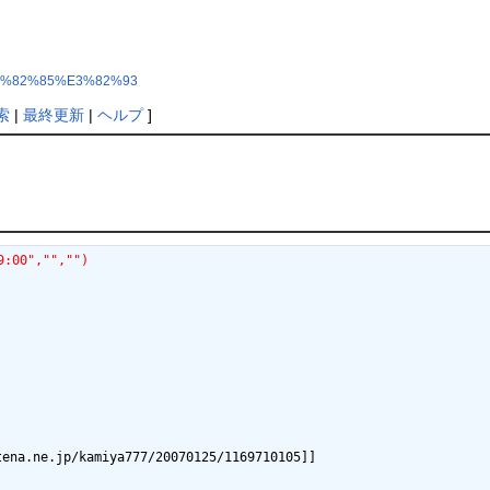
3%82%85%E3%82%93
索
|
最終更新
|
ヘルプ
]
9:00","","")
.jp/kamiya777/20070125/1169710105]]
