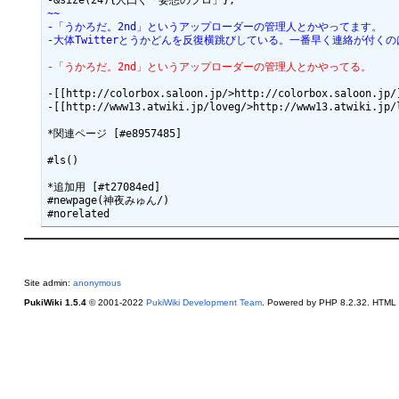
~~
-「うかろだ。2nd」というアップローダーの管理人とかやってます。
-大体Twitterとうかどんを反復横跳びしている。一番早く連絡が付くのはT
-「うかろだ。2nd」というアップローダーの管理人とかやってる。
-[[http://colorbox.saloon.jp/>http://colorbox.saloon.jp/]
-[[http://www13.atwiki.jp/loveg/>http://www13.atwiki.jp/l
*関連ページ [#e8957485]

#ls()

*追加用 [#t27084ed]

#newpage(神夜みゅん/)

Site admin:
anonymous
PukiWiki 1.5.4
© 2001-2022
PukiWiki Development Team
. Powered by PHP 8.2.32. HTML c