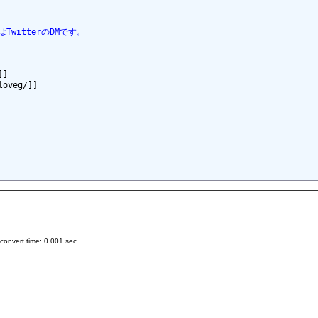
witterのDMです。
]

oveg/]]

onvert time: 0.001 sec.