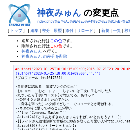
神夜みゅん
の変更点
index.php?%E7%A5%9E%E5%A4%9C%E3%81%BF%E
[
トップ
] [
編集
|
差分
|
履歴
|
添付
|
リロード
] [
新規
|
一覧
|
検
追加された行は
この色
です。
削除された行は
この色
です。
神夜みゅん
へ行く。
神夜みゅん の差分を削除
#author("2023-01-25T16:10:15+09:00;2015-07-21T23:20:26+0
#author("2023-01-25T18:00:01+09:00","","")
*プロフィール [#c16f7551]

-自他共に認める''電波ソングの女王''

-おにゃのこ、おとこにょこ、しまいには二次に手を出した人

-気づいたら子供(ゴースト)が増えてる。あれっ？

--公開４０人越えましためでたい。

-（身体を張った）ネタ師でどじっこでコヨーテとか呼ばれる。

--ネタの時に限ってやることが早い

-''the “Conveni Master”''

-&size(24){とりあえずきゅんきゅんすればいいとおもうよ！！};

-[[メイドさん適性診断で脅威の100点を取った可愛い人>http://d.hatena.ne
-&size(30){ナルトリーナ＝ミュン};
