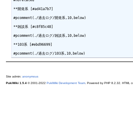
#norelated

**開発系 [#ad41a7b7]

#pcomment(./過去ログ/開発系,10,below)

**雑談系 [#c8f85c48]

#pcomment(./過去ログ/雑談系,10,below)

**103系 [#ebd96699]

Site admin:
anonymous
PukiWiki 1.5.4
© 2001-2022
PukiWiki Development Team
. Powered by PHP 8.2.32. HTML co