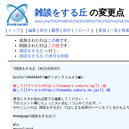
雑談をする丘
の変更点
index.php?%E9%9B%91%E8%AB%87%E3%82%92%E3
[
トップ
] [
編集
|
差分
|
履歴
|
添付
|
リロード
] [
新規
|
一覧
|
検
追加された行は
この色
です。
削除された行は
この色
です。
雑談をする丘
へ行く。
雑談をする丘 の差分を削除
*雑談をする丘 [#j2cb3b33]

&color(#4d4d4d){■ザツダンヲスルオカ■};

略して[[ザツオカ>http://himawari.sakura.vg/]]（殴
略して[[ザツオカ>http://himaoka.sakura.ne.jp/]]（殴
適当にネタがあれば誰でも編集してください。~

下のコメント欄にちょっとタレ込む／つぶやくのも可。~

ややこしいのは 雑談をする丘/ ではじまる名前のページもつくるのもよろ
#newpage(雑談をする丘/)

#ls
