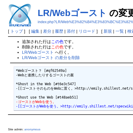
LR/Webゴースト
の変
index.php?LR/Web%E3%82%B4%E3%83%BC%E3%82
[
トップ
] [
編集
|
差分
|
履歴
|
添付
|
リロード
] [
新規
|
一覧
|
検
追加された行は
この色
です。
削除された行は
この色
です。
LR/Webゴースト
へ行く。
LR/Webゴースト の差分を削除
*Webゴースト？ [#qf62549a]

-Webと連携したりするゴーストの案

*Ghost in the Web [#t6e3c547]

-[[ゴーストそのものをWebに置く。>http://emily.shillest.net/specwik
-ゴーストがWebを使う。
-[[ゴーストがWebを使う。>http://emily.shillest.net/specwiki/in
Site admin:
anonymous