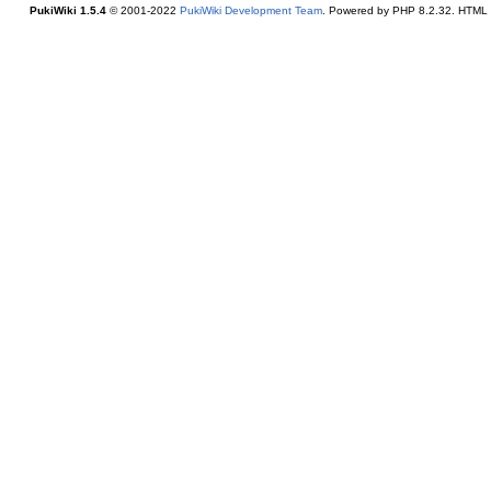
PukiWiki 1.5.4
© 2001-2022
PukiWiki Development Team
. Powered by PHP 8.2.32. HTML c