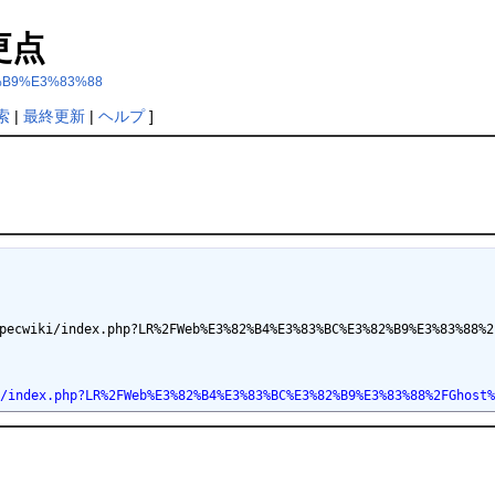
更点
%B9%E3%83%88
索
|
最終更新
|
ヘルプ
]
i/index.php?LR%2FWeb%E3%82%B4%E3%83%BC%E3%82%B9%E3%83%88%2FG
dex.php?LR%2FWeb%E3%82%B4%E3%83%BC%E3%82%B9%E3%83%88%2FGhost%