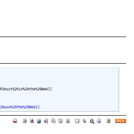
host%20in%20the%20Web]]

20use%20the%20Web]]