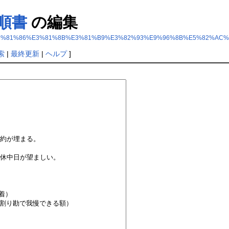
順書
の編集
%E3%81%86%E3%81%8B%E3%81%B9%E3%82%93%E9%96%8B%E5%82%AC
索
|
最終更新
|
ヘルプ
]