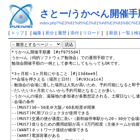
さとー/うかべん開催手
index.php?%E3%81%95%E3%81%A8%E3%83%BC/
[
トップ
] [
編集
|
差分
|
履歴
|
添付
|
リロード
] [
新規
|
一覧
|
検