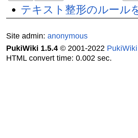
テキスト整形のルール
Site admin:
anonymous
PukiWiki 1.5.4
© 2001-2022
PukiWik
HTML convert time: 0.002 sec.