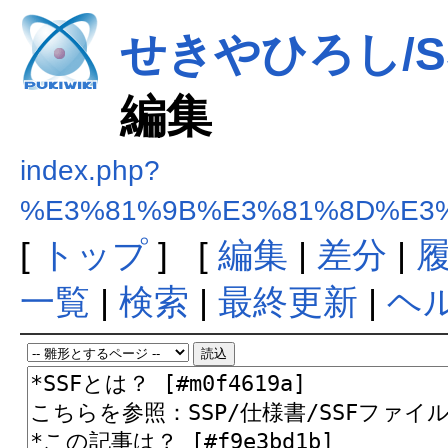
せきやひろし/
編集
index.php?
%E3%81%9B%E3%81%8D%E3
[
トップ
] [
編集
|
差分
|
一覧
|
検索
|
最終更新
|
ヘ