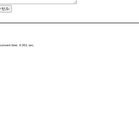
onvert time: 0.001 sec.