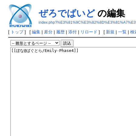
ぜろでばいど
の編集
index.php?%E3%81%9C%E3%82%8D%E3%81%A7%E
[
トップ
] [
編集
|
差分
|
履歴
|
添付
|
リロード
] [
新規
|
一覧
|
検