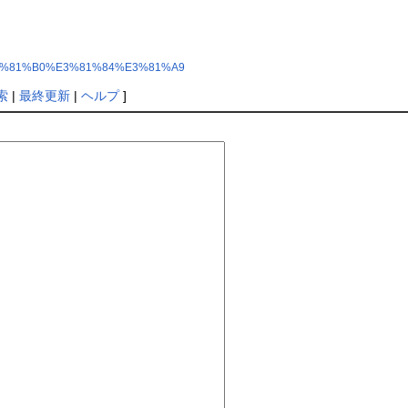
3%81%B0%E3%81%84%E3%81%A9
索
|
最終更新
|
ヘルプ
]