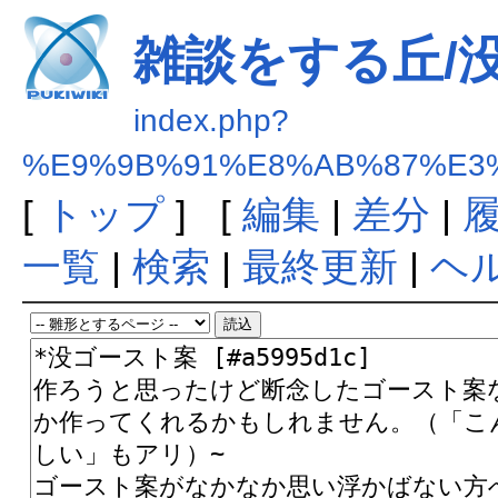
雑談をする丘/
index.php?
%E9%9B%91%E8%AB%87%E3
[
トップ
] [
編集
|
差分
|
一覧
|
検索
|
最終更新
|
ヘ