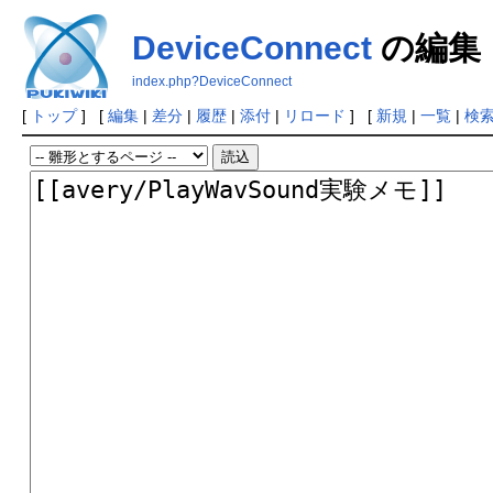
DeviceConnect
の編集
index.php?DeviceConnect
[
トップ
] [
編集
|
差分
|
履歴
|
添付
|
リロード
] [
新規
|
一覧
|
検