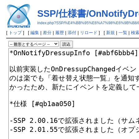
SSP/仕様書/OnNotifyDr
index.php?SSP/%E4%BB%95%E6%A7%98%E6%9B%B8/OnN
[
トップ
] [
編集
|
差分
|
履歴
|
添付
|
リロード
] [
新規
|
一覧
|
検