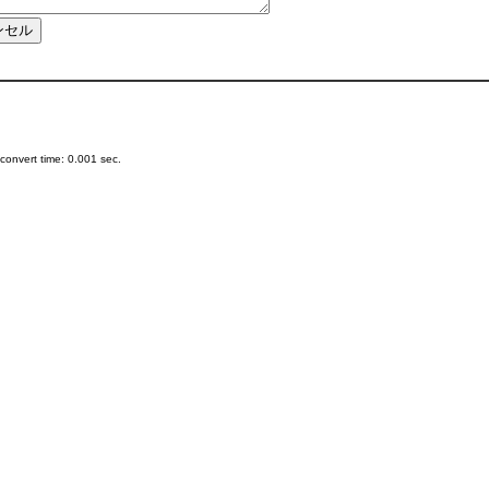
onvert time: 0.001 sec.