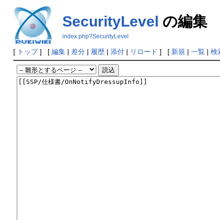
SecurityLevel
の編集
index.php?SecurityLevel
[
トップ
] [
編集
|
差分
|
履歴
|
添付
|
リロード
] [
新規
|
一覧
|
検