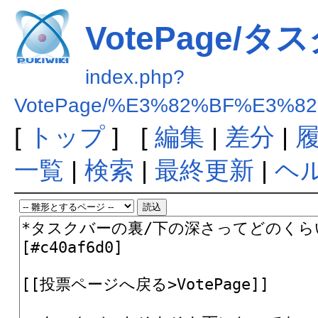
VotePage/
index.php?
VotePage/%E3%82%BF%E3%
[
トップ
] [
編集
|
差分
|
一覧
|
検索
|
最終更新
|
ヘ