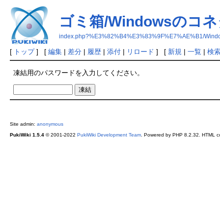
ゴミ箱/Windowsのコ
index.php?%E3%82%B4%E3%83%9F%E7%AE%B1/Wi
[
トップ
] [
編集
|
差分
|
履歴
|
添付
|
リロード
] [
新規
|
一覧
|
検
凍結用のパスワードを入力してください。
Site admin:
anonymous
PukiWiki 1.5.4
© 2001-2022
PukiWiki Development Team
. Powered by PHP 8.2.32. HTML co