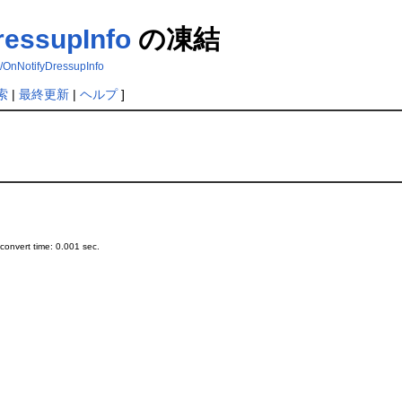
essupInfo
の凍結
NotifyDressupInfo
索
|
最終更新
|
ヘルプ
]
onvert time: 0.001 sec.