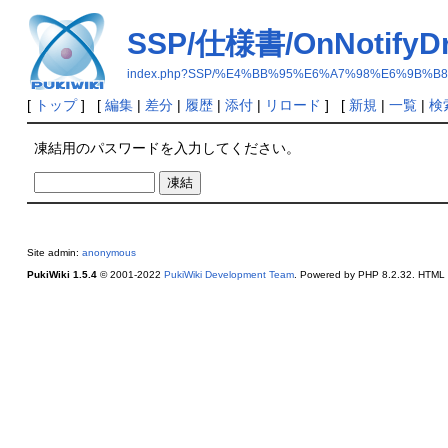
SSP/仕様書/OnNotifyDr
index.php?SSP/%E4%BB%95%E6%A7%98%E6%9B%B8/On
[
トップ
] [
編集
|
差分
|
履歴
|
添付
|
リロード
] [
新規
|
一覧
|
検
凍結用のパスワードを入力してください。
Site admin:
anonymous
PukiWiki 1.5.4
© 2001-2022
PukiWiki Development Team
. Powered by PHP 8.2.32. HTML c