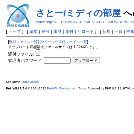
さとー/ミディの部屋
へ
index.php?%E3%81%95%E3%81%A8%E3%83%BC/%
[
トップ
] [
編集
|
差分
|
履歴
|
添付
|
リロード
] [
新規
|
一覧
|
検
[
添付ファイル一覧
] [
全ページの添付ファイル一覧
]
アップロード可能最大ファイルサイズは 1,024KB です。
添付ファイル:
管理者パスワード:
Site admin:
anonymous
PukiWiki 1.5.4
© 2001-2022
PukiWiki Development Team
. Powered by PHP 8.2.32. HTML co