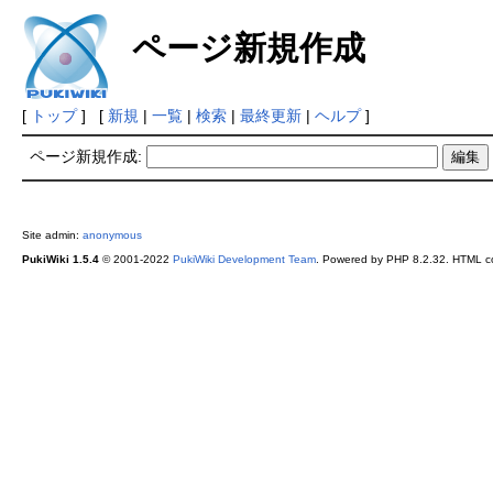
ページ新規作成
[
トップ
] [
新規
|
一覧
|
検索
|
最終更新
|
ヘルプ
]
ページ新規作成:
Site admin:
anonymous
PukiWiki 1.5.4
© 2001-2022
PukiWiki Development Team
. Powered by PHP 8.2.32. HTML co