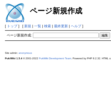
ページ新規作成
[
トップ
] [
新規
|
一覧
|
検索
|
最終更新
|
ヘルプ
]
ページ新規作成:
Site admin:
anonymous
PukiWiki 1.5.4
© 2001-2022
PukiWiki Development Team
. Powered by PHP 8.2.32. HTML co