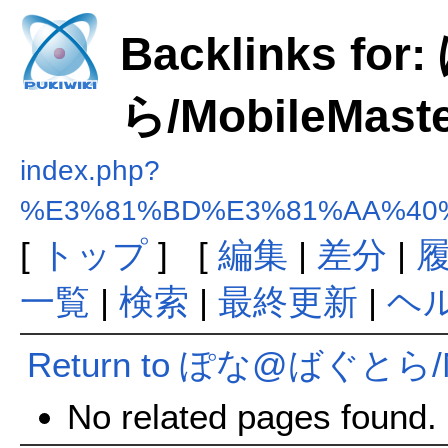
Backlinks f
ら/MobileMast
index.php?
%E3%81%BD%E3%81%AA%40%E
[
トップ
] [
編集
|
差分
|
一覧
|
検索
|
最終更新
|
ヘ
Return to ぽな@ばぐとら/Mo
No related pages found.