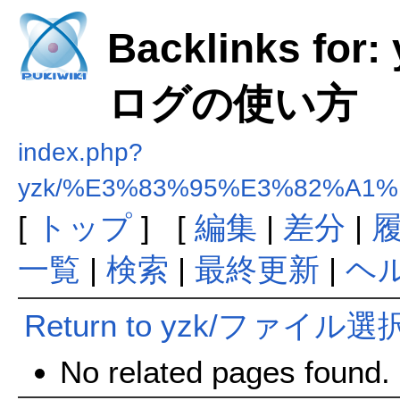
Backlinks f
ログの使い方
index.php?
yzk/%E3%83%95%E3%82%A
[
トップ
] [
編集
|
差分
|
一覧
|
検索
|
最終更新
|
ヘ
Return to yzk/ファ
No related pages found.