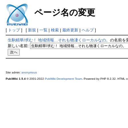
ページ名の変更
[
トップ
] [
新規
|
一覧
|
検索
|
最終更新
|
ヘルプ
]
生駒精華/求む！ 地域情報…それも物凄くローカルなの。
の名前を
新しい名前:
Site admin:
anonymous
PukiWiki 1.5.4
© 2001-2022
PukiWiki Development Team
. Powered by PHP 8.2.32. HTML co