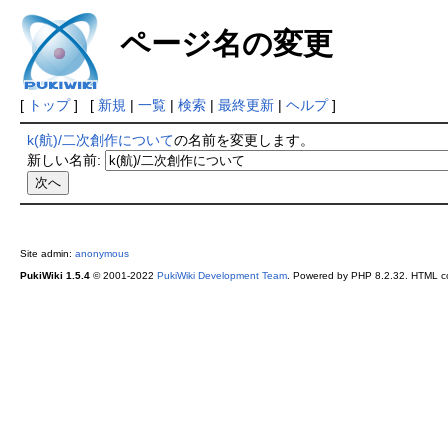
ページ名の変更
[
トップ
] [
新規
|
一覧
|
検索
|
最終更新
|
ヘルプ
]
k(航)/二次創作について
の名前を変更します。
新しい名前:
Site admin:
anonymous
PukiWiki 1.5.4
© 2001-2022
PukiWiki Development Team
. Powered by PHP 8.2.32. HTML co