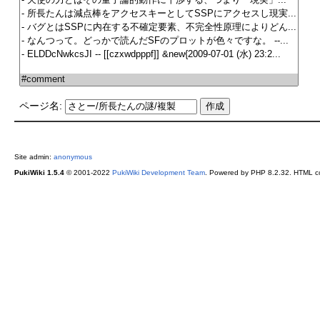
ページ名:
Site admin:
anonymous
PukiWiki 1.5.4
© 2001-2022
PukiWiki Development Team
. Powered by PHP 8.2.32. HTML co