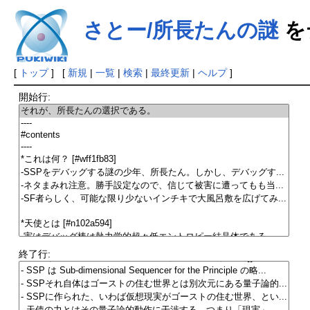
さとー/所長たんの謎
を
[
トップ
] [
新規
|
一覧
|
検索
|
最終更新
|
ヘルプ
]
開始行:
終了行: