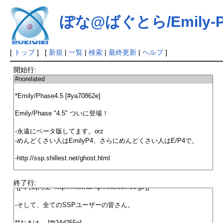
ぽな@ばぐとら/Emily-P
[
トップ
] [
新規
|
一覧
|
検索
|
最終更新
|
ヘルプ
]
開始行:
終了行: