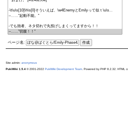
ページ名:
Site admin:
anonymous
PukiWiki 1.5.4
© 2001-2022
PukiWiki Development Team
. Powered by PHP 8.2.32. HTML co