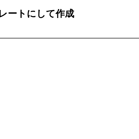
レートにして作成