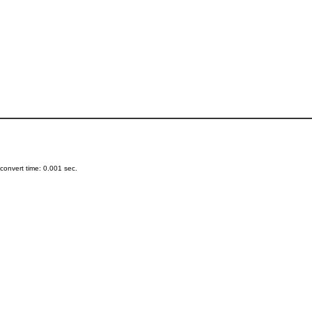
onvert time: 0.001 sec.