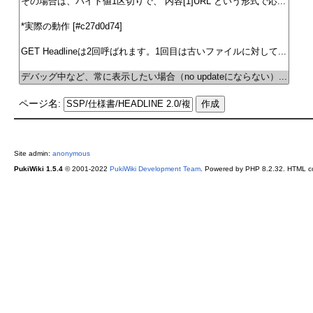
ページ名:
Site admin:
anonymous
PukiWiki 1.5.4
© 2001-2022
PukiWiki Development Team
. Powered by PHP 8.2.32. HTML co