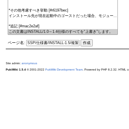
ページ名:
Site admin:
anonymous
PukiWiki 1.5.4
© 2001-2022
PukiWiki Development Team
. Powered by PHP 8.2.32. HTML co